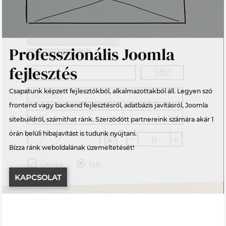
Professzionális Joomla
fejlesztés
Csapatunk képzett fejlesztőkből, alkalmazottakból áll. Legyen szó
frontend vagy backend fejlesztésről, adatbázis javításról, Joomla
sitebuildről, számíthat ránk. Szerződött partnereink számára akár 1
órán belüli hibajavítást is tudunk nyújtani.
Bízza ránk weboldalának üzemeltetését!
KAPCSOLAT