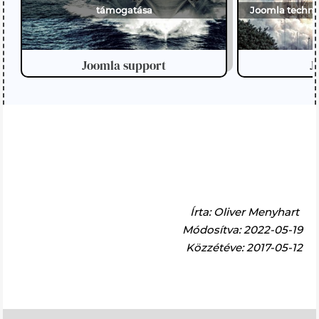
támogatása
Joomla technik
Joomla support
J
Írta:
Oliver Menyhart
Módosítva: 2022-05-19
Közzétéve: 2017-05-12