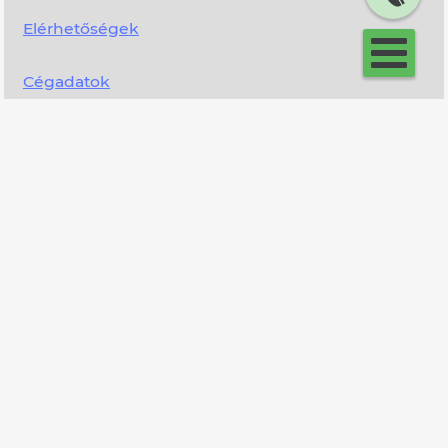
Elérhetőségek
Cégadatok
Írjon nekünk!
Adatkezelési tájékoztató
A Cloudhoreca Kft. és ezen webhely semmilyen kapcsolatban nem
áll a The Joomla! Project™-tel. Az ezen az oldalon keresztül
biztosított termékeket és szolgáltatásokat a The Joomla! Project
vagy Open Source Matters, Inc. nem támogatja, garanciát nem
vállal értük. A Joomla!® név, szimbólum, logó és a kapcsolódó
védjegyek használata az Open Source Matters, Inc. által adott,
korlátozott licenc alapján engedélyezett.