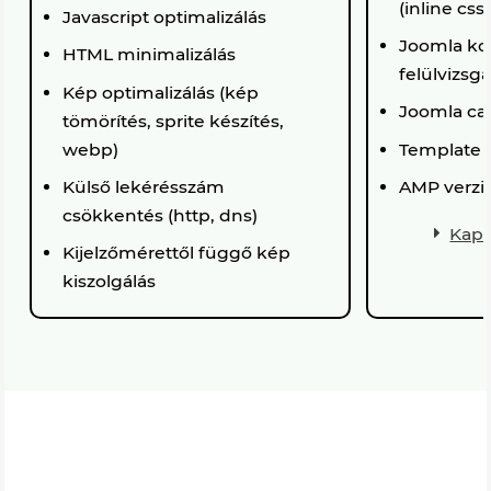
(inline css
Javascript optimalizálás
Joomla ko
HTML minimalizálás
felülvizsgá
Kép optimalizálás (kép
Joomla cac
tömörítés, sprite készítés,
webp)
Template o
Külső lekérésszám
AMP verzió
csökkentés (http, dns)
Kapc
Kijelzőmérettől függő kép
kiszolgálás