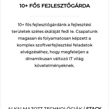
10+ FŐS FEJLESZTŐGÁRDA
10+ fős fejlesztőgárdánk a fejlesztési
területek széles skáláját fedi le. Csapatunk
magasan és folyamatosan képzett a
komplex szoftverfejlesztési feladatok
elvégzéséhez, hogy megfeleljen a
dinamikusan változó IT világ
követelményeknek.
ALKALMAZOTT TECHNOLÓGIÁK /
STACK