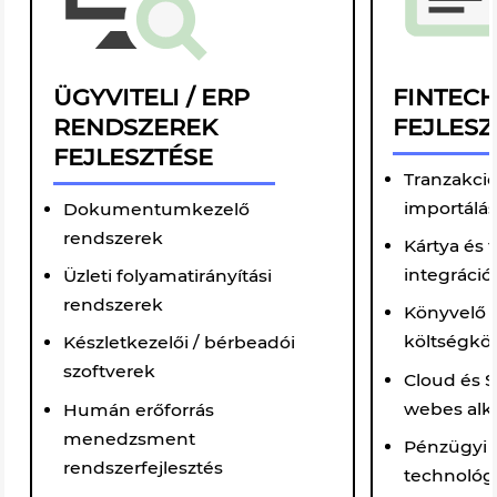
ÜGYVITELI / ERP
FINTEC
RENDSZEREK
FEJLESZ
FEJLESZTÉSE
Tranzakció
importálás
Dokumentumkezelő
rendszerek
Kártya és 
integráció
Üzleti folyamatirányítási
rendszerek
Könyvelő s
költségkö
Készletkezelői / bérbeadói
szoftverek
Cloud és 
webes alka
Humán erőforrás
menedzsment
Pénzügyi 
rendszerfejlesztés
technológi