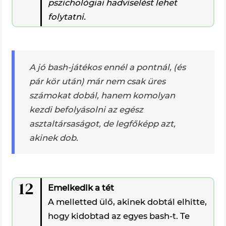
pszichológiai hadviselést lehet
folytatni.
A jó bash-játékos ennél a pontnál, (és
pár kör után) már nem csak üres
számokat dobál, hanem komolyan
kezdi befolyásolni az egész
asztaltársaságot, de legfőképp azt,
akinek dob.
12
Emelkedik a tét
A melletted ülő, akinek dobtál elhitte,
hogy kidobtad az egyes bash-t. Te