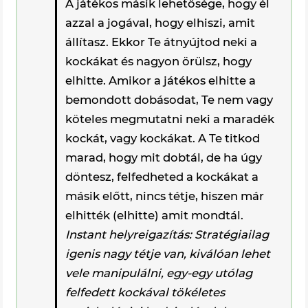
A játékos másik lehetősége, hogy él
azzal a jogával, hogy elhiszi, amit
állítasz. Ekkor Te átnyújtod neki a
kockákat és nagyon örülsz, hogy
elhitte. Amikor a játékos elhitte a
bemondott dobásodat, Te nem vagy
köteles megmutatni neki a maradék
kockát, vagy kockákat. A Te titkod
marad, hogy mit dobtál, de ha úgy
döntesz, felfedheted a kockákat a
másik előtt, nincs tétje, hiszen már
elhitték (elhitte) amit mondtál.
Instant helyreigazítás: Stratégiailag
igenis nagy tétje van, kiválóan lehet
vele manipulálni, egy-egy utólag
felfedett kockával tökéletes