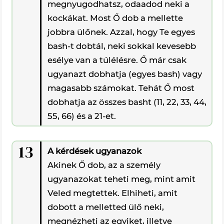
megnyugodhatsz, odaadod neki a
kockákat. Most Ő dob a mellette
jobbra ülőnek. Azzal, hogy Te egyes
bash-t dobtál, neki sokkal kevesebb
esélye van a túlélésre. Ő már csak
ugyanazt dobhatja (egyes bash) vagy
magasabb számokat. Tehát Ő most
dobhatja az összes basht (11, 22, 33, 44,
55, 66) és a 21-et.
13
A kérdések ugyanazok
Akinek Ő dob, az a személy
ugyanazokat teheti meg, mint amit
Veled megtettek. Elhiheti, amit
dobott a melletted ülő neki,
megnézheti az egyiket, illetve