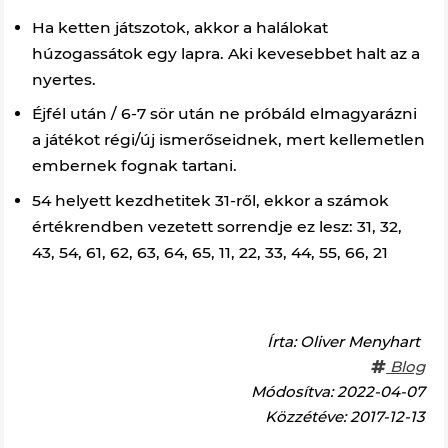
Ha ketten játszotok, akkor a halálokat
húzogassátok egy lapra. Aki kevesebbet halt az a
nyertes.
Éjfél után / 6-7 sör után ne próbáld elmagyarázni
a játékot régi/új ismerőseidnek, mert kellemetlen
embernek fognak tartani.
54 helyett kezdhetitek 31-ről, ekkor a számok
értékrendben vezetett sorrendje ez lesz: 31, 32,
43, 54, 61, 62, 63, 64, 65, 11, 22, 33, 44, 55, 66, 21
Írta:
Oliver Menyhart
Blog
Módosítva: 2022-04-07
Közzétéve: 2017-12-13