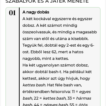
SZABÁLYOK ÉS A JÁTÉK MENETE
01
A nagy dobás
A két kockával egyszerre és egyszer
dobsz. A két számot mindig
összeolvassuk, és mindig a magasabb
szám van elől és utána a kisebbik.
Tegyük fel, dobtál egy 2-est és egy 6-
ost. Ebből lesz 62, mert a hatos
nagyobb, mint a kettes.
Ha két ugyanolyan számot dobsz,
akkor dobtál bash-t. Ha például két
kettest, akkor azt úgy hívjuk, hogy
kettes bash
. Hat féle bash van,
értékrendben felsorolva: 11 =
egyes
bash
, 22 =
kettes bash
, 33 =
hármas
bash
, 44 =
négyes bash
, 55 =
ötös