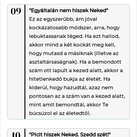
09
"Egyáltalán nem hiszek Neked"
Ez az egyszerűbb, ám jóval
kockázatosabb módszer, arra, hogy
lebuktassanak téged. Ha ezt hallod,
akkor mind a két kockát meg kell,
hogy mutasd a másiknak (illetve az
asztaltársaságnak). Ha a bemondott
szám ott lapult a kezed alatt, akkor a
hitetlenkedő bukja az életét. Ha
kiderül, hogy hazudtál, azaz nem
pontosan az a szám van a kezed alatt,
mint amit bemondtál, akkor Te
búcsúzol el az életedtől.
10
"Picit hiszek Neked. Szedd szét!"