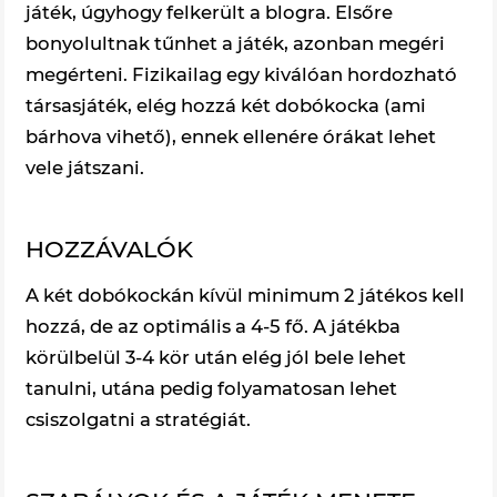
játék, úgyhogy felkerült a blogra. Elsőre
bonyolultnak tűnhet a játék, azonban megéri
megérteni. Fizikailag egy kiválóan hordozható
társasjáték, elég hozzá két dobókocka (ami
bárhova vihető), ennek ellenére órákat lehet
vele játszani.
HOZZÁVALÓK
A két dobókockán kívül minimum 2 játékos kell
hozzá, de az optimális a 4-5 fő. A játékba
körülbelül 3-4 kör után elég jól bele lehet
tanulni, utána pedig folyamatosan lehet
csiszolgatni a stratégiát.