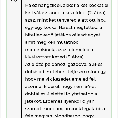
Ha ez hangzik el, akkor a két kockát el
kell választanod a kezeiddel (2. ábra),
azaz, mindkét tenyered alatt ott lapul
egy-egy kocka. Ha ezt megtetted, a
hitetlenkedő játékos választ egyet,
amit meg kell mutatnod
mindenkinek, azaz felemeled a
kiválasztott kezed (3. ábra).
Az előző példához igazodva, a 31-es
dobásod esetében, teljesen mindegy,
hogy melyik kezedet emeled fel,
azonnal kiderül, hogy nem 54-et
dobtál és -1 élettel folytathatod a
játékot. Érdemes ilyenkor olyan
számot mondani, aminek legalább a
fele megvan. Mondhatod, hogy