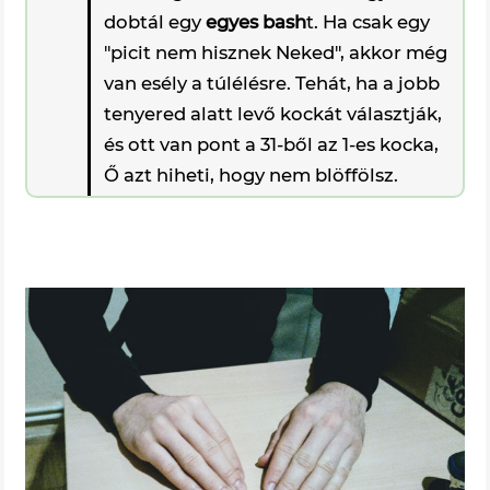
dobtál egy
egyes bash
t. Ha csak egy
"picit nem hisznek Neked", akkor még
van esély a túlélésre. Tehát, ha a jobb
tenyered alatt levő kockát választják,
és ott van pont a 31-ből az 1-es kocka,
Ő azt hiheti, hogy nem blöffölsz.